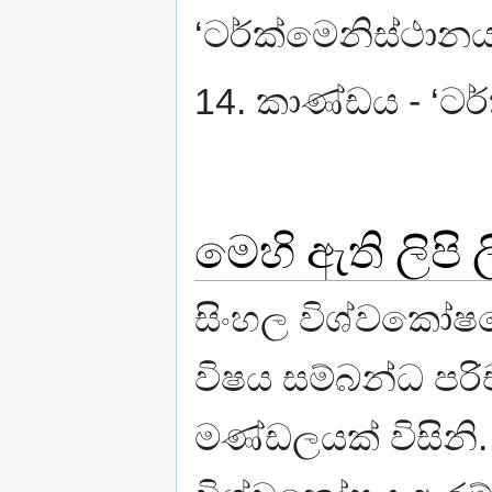
‘ටර්ක්මෙනිස්ථානය
14. කාණ්ඩය - ‘ටර්
මෙහි ඇති ලිපි
සිංහල විශ්වකෝෂය
විෂය සම්බන්ධ පරිච
මණ්ඩලයක් විසිනි.