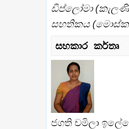
ඩිප්ලෝමා (කැලණිය)
සහතිකය (මොස්කව
සහකාර කර්තෘ
ජගති චමිලා ඉලේපෙ