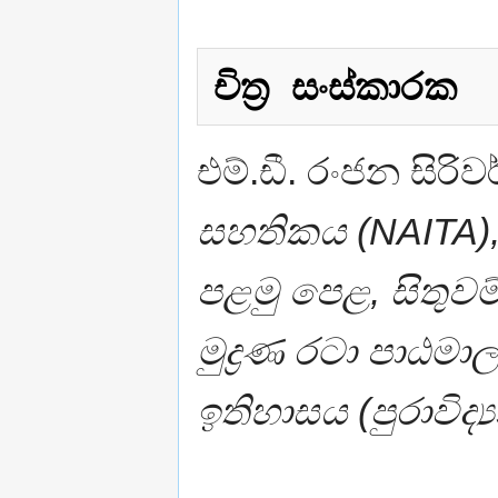
චිත‍්‍ර සංස්කාරක
එම්.ඩී. රංජන සිරිව
සහතිකය (NAITA), සාම්
පළමු පෙළ, සිතුව
මුද්‍රණ රටා පාඨම
ඉතිහාසය (පුරාවිද