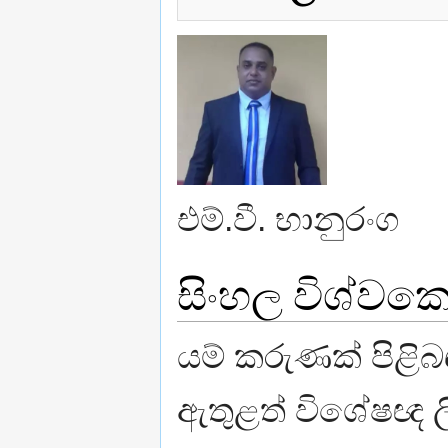
එම්.වී. භානුරංග
සිංහල විශ්වක
යම් කරුණක් පිළි
ඇතුළත් විශේෂඥ ලි