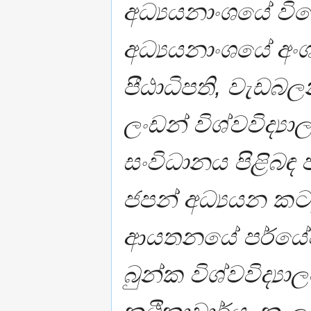
අධ්‍යයනාංශයේ වින
අධ්‍යයනාංශයේ අංශා
පීඨාධිපති, වැඩබලන
ලංඩන් විශ්වවිද්‍
සංවිධානය පිළිබ
ජපන් අධ්‍යයන කටය
ආයතනයේ පර්යේ
බුන්ක විශ්වවිද්‍ය