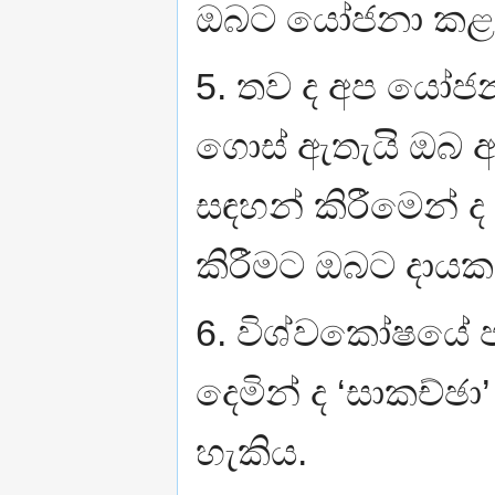
ඔබට යෝජනා කළ 
5. තව ද අප යෝජන
ගොස් ඇතැයි ඔබ අ
සඳහන් කිරීමෙන් 
කිරීමට ඔබට දායක 
6. විශ්වකෝෂයේ ප
දෙමින් ද ‘සාකච්ඡ
හැකිය.