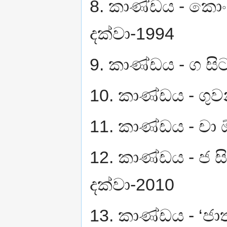
8. කාණ්ඩය - කොං
දක්වා-1994
9. කාණ්ඩය - ග සි
10. කාණ්ඩය - ගුවන
11. කාණ්ඩය - චා ඕ
12. කාණ්ඩය - ජ ස
දක්වා-2010
13. කාණ්ඩය - ‘ජාත