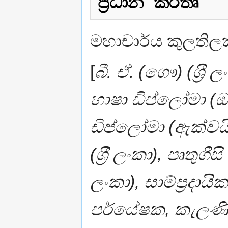
ප‍්‍රධාන කර්තෘ
මහාචාර්ය කුලතිල
[
බී. ඒ. (ගෞ) (ශ‍්‍රී
භාෂා ඩිප්ලෝමා (ඔසා
ඩිප්ලෝමා (ඇක්වයින
(ශ‍්‍රී ලංකා), පෘතුගී
ලංකා), සාම්ප‍්‍රදා
පර්යේෂක, කැලණිය 