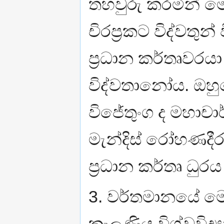
තහවුරු කරමින් මෙහ
චිරප‍්‍රකට විද්වතු
ප‍්‍රධාන කර්තෘවරය
විද්වතානෝය. ඔහුගෙ
විජේතුංග ද මහාචා
මැන්දිස් රෝහණදීර 
ප‍්‍රධාන කර්තෘ ධු
3. වර්තමානයේ මෙහ
කැලණිය විශ්වවිද්‍ය