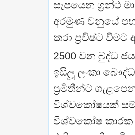
සැපයෙන ග‍්‍රන්ථ 
අරමුණ වනුයේ පහස
කරා ප‍්‍රවිෂ්ට වී
2500 වන බුද්ධ ජ
ඉසිලූ ලංකා බෞද්ධ
ප‍්‍රමිතීන්ට ගැළ
විශ්වකෝෂයක් සම්
විශ්වකෝෂ කාරක ස