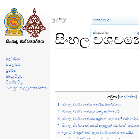
මුල් පිටුව
සාකච්ඡාව
සිංහල විශ්
කියවන්න
ම
වෙත පනින්න:
සංචලනය
,
සොයන්න
මුල් පිටුව
සියලු පිටු
ප්‍රවර්ග
අහඹු පිටුව
විශේෂ පිටු
ගොනුවක් උඩුගතකරන්න
පටුන
[
සඟවන්න
]
1
සිංහල විශ්වකෝෂ කාර්ය මණ්ඩලය
2
සිංහල විශ්වකෝෂය යනු කුමක් ද?
3
සිංහල විශ්වකෝෂය කුමක් සඳහා ද? එහි අරමු
4
සිංහල විශ්වකෝෂයේ ඇතුළත් වන්නේ මොන
5
දැනට නිකුත් කර ඇති විශ්වකෝෂ කාණ්ඩ