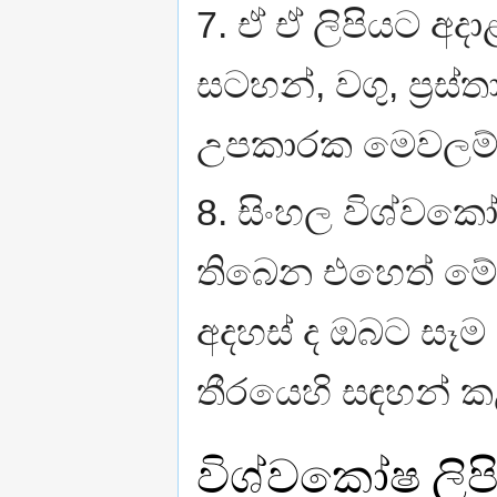
7. ඒ ඒ ලිපියට අදාළ
සටහන්, වගු, ප‍්‍ර
උපකාරක මෙවලම්
8. සිංහල විශ්වකෝ
තිබෙන එහෙත් මේ ද
අදහස් ද ඔබට සෑම 
තීරයෙහි සඳහන් ක
විශ්වකෝෂ ලි