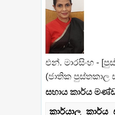
එන්. මාරසිංහ - [ප
(ජාතික පුස්තකාල
සහාය කාර්ය මණ්
කාර්යාල කාර්ය