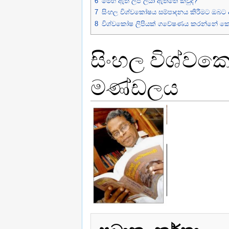
6
මෙහි ඇති ලිපි ලියා ඇත්තේ කවුද?
7
සිංහල විශ්වකෝෂය සම්පාදනය කිරීමට ඔබට
8
විශ්වකෝෂ ලිපියක් ගවේෂණය කරන්නේ ක
සිංහල විශ්වක
මණ්ඩලය