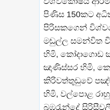
විශ්වකෝෂය ආරම්
පිණිස 150කට අධික
පිරිසකගෙන් විශ
මඬුල්ල සමන්විත 
හිමි, කෝදාගොඩ 
ඤාණිස්සර හිමි, ක
කිරිවත්තුඩුවේ පඤ්
හිමි, වල්පොළ රාහු
බඹරැන්දේ සිරිසීවල