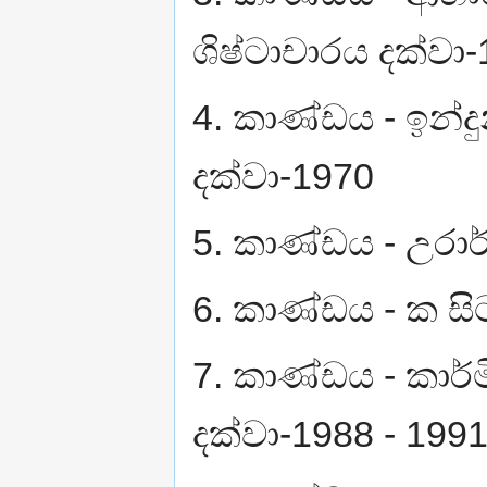
ශිෂ්ටාචාරය දක්වා
4. කාණ්ඩය - ඉන්දු
දක්වා-1970
5. කාණ්ඩය - උරාර
6. කාණ්ඩය - ක සිට
7. කාණ්ඩය - කාර්
දක්වා-1988 - 199