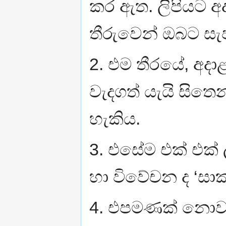
කර ඇත. ලිපියට අද
තීරුවෙන් ඔබට සැ
2. එම තීරයේ, අදා
වැදගත් යැයි සිත
හැකිය.
3. එසේම එක් එක් 
හා විවේචන ද ‘සාක
4. එපමණක් නොව ලි