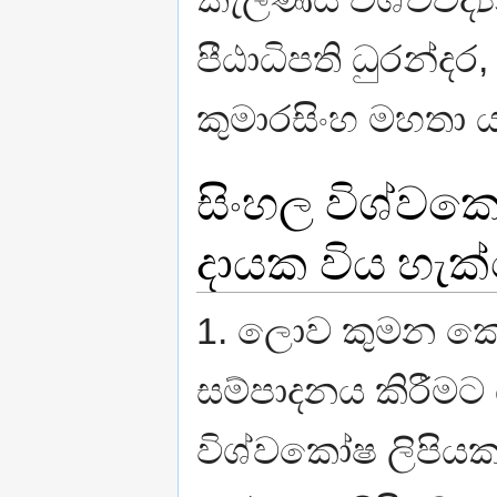
පීඨාධිපති ධුරන්ද
කුමාරසිංහ මහතා ය
සිංහල විශ්වක
දායක විය හැ
1. ලොව කුමන කෙ
සම්පාදනය කිරීමට 
විශ්වකෝෂ ලිපියක 