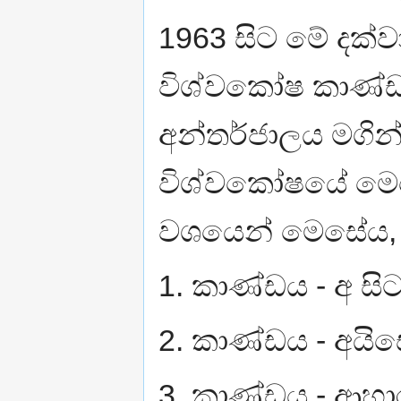
1963 සිට මේ දක්වා
විශ්වකෝෂ කාණ්ඩව
අන්තර්ජාලය මගින
විශ්වකෝෂයේ මෙතෙ
වශයෙන් මෙසේය,
1. කාණ්ඩය - අ සිට 
2. කාණ්ඩය - අයි
3. කාණ්ඩය - ආහා