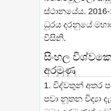
ස්ථානයේය. 2016-10
ධුරය දරනුයේ මහාච
විසිනි.
සිංහල විශ්වක
අරමුණු
1. විද්වතුන් අත
පවා නූතන විද්‍යා