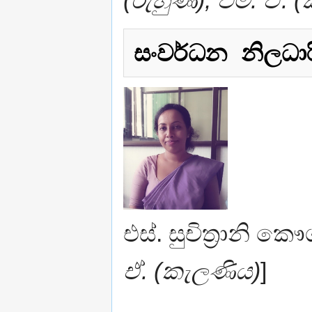
(රුහුණ), එම්. ඒ. 
සංවර්ධන නිලධාර
එස්. සුචිත්‍රානි කෞශ
ඒ. (කැලණිය)
]