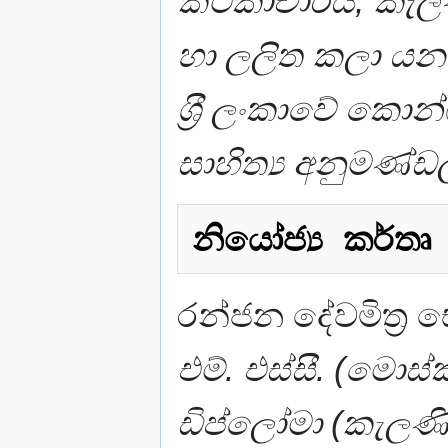
කථිකාචාර්ය, කැලණ
හා ලලිත කලා යන 
ශ‍්‍රී ලංකාවේ කොන
සාහිත්‍ය අනුමණ්ඩ
නියෝජ්‍ය කර්තෘ
රන්ජන දේවමිත‍්‍ර ස
එම්. එස්සී. (මොස්කව
ඩිප්ලෝමා (කැලණිය