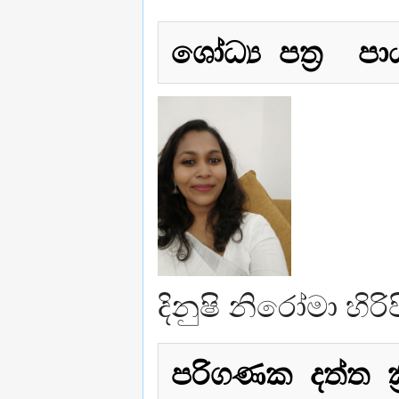
ශෝධ්‍ය පත‍්‍ර  ප
දිනුෂි නිරෝමා හිරි
පරිගණක දත්ත ක්‍