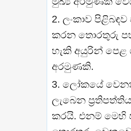
මුඛ්‍ය අරමුණක් වෙය
2. ලංකාව පිළිබඳව 
කරන තොරතුරු ප
හැකි අයුරින් පෙළ
අරමුණකි.
3. ලෝකයේ වෙනත්
ලැබෙන ප‍්‍රතිපත්
කරයි. එනම් මෙහි ප