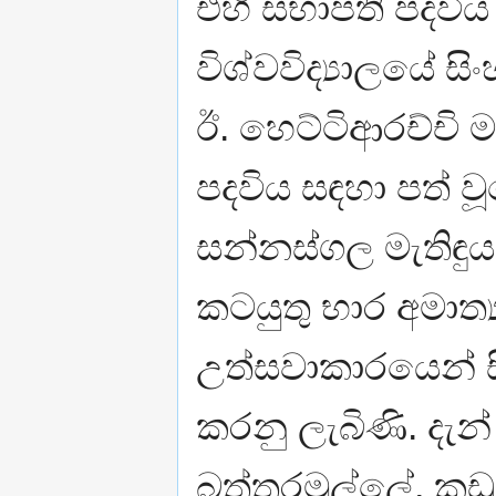
එහි සභාපති පදව
විශ්වවිද්‍යාලයේ ස
ඊ. හෙට්ටිආරච්චි ම
පදවිය සඳහා පත් ව
සන්නස්ගල මැතිඳුය
කටයුතු භාර අමාත්‍ය
උත්සවාකාරයෙන් ස
කරනු ලැබිණි. දැන
බත්තරමුල්ලේ, කඩ