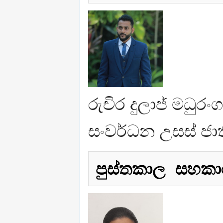
රුචිර දුලාජ් මධුර
සංවර්ධන උසස් ජාතික
පුස්තකාල සහකා