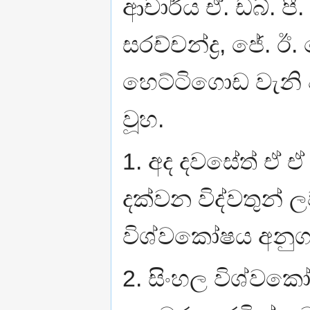
ආචාර්ය ඒ. ඩබ්. පී.
සරච්චන්ද්‍ර, ජේ. ඊ.
හෙට්ටිගොඩ වැනි 
වූහ.
1. අද දවසේත් ඒ ඒ ව
දක්වන විද්වතුන් ල
විශ්වකෝෂය අනුගත ප
2. සිංහල විශ්වකෝෂයේ