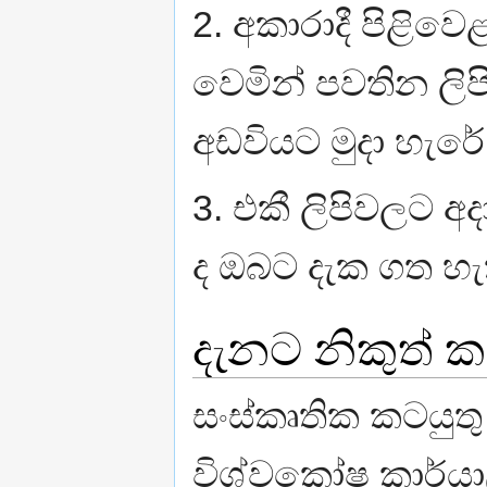
2. අකාරාදී පිළි
වෙමින් පවතින ලිප
අඩවියට මුදා හැරේ
3. එකී ලිපිවලට 
ද ඔබට දැක ගත හැ
දැනට නිකුත් 
සංස්කෘතික කටයුත
විශ්වකෝෂ කාර්යා