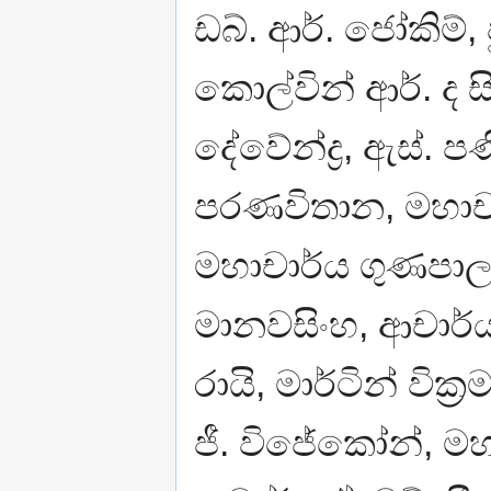
ඩබ්. ආර්. ජෝකිම්,
කොල්වින් ආර්. ද සිල
දේවේන්ද්‍ර, ඇස්.
පරණවිතාන, මහාචාර
මහාචාර්ය ගුණපාල ම
මානවසිංහ, ආචාර්ය 
රායි, මාර්ටින් වික‍්
ජී. විජේකෝන්, ම