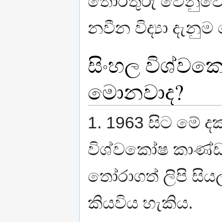
තොරතුරු වෙනුවෙ
නවීන විද්‍යා දැනු
සිංහල විශ්ව
මොනවාද?
1. 1963 සිට මේ ද
විශ්වකෝෂ කාණ්ඩ
තෝරාගත් ලිපි සි
කියවිය හැකිය.