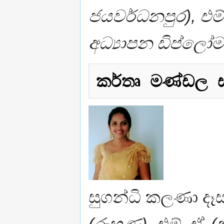
ජයවර්ධනපුර), එම්
අධ්‍යාපන ඩිප්ලෝමා
කර්තෘ මණ්ඩල 
සුගන්ධි කලණා දෑසම