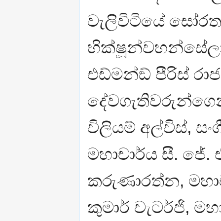
වැලිවිටියේ සෝරත 
භික්ෂූන්වහන්සේලාග
එඩ්මන්ඞ් පීරිස් රාජ
දේවගැතිවරුන්ගෙන්
විලියම් අල්විස්, ස
මහාචාර්ය සී. ජේ. 
කරුණාරත්න, මහාච
කුමාර් චැටර්ජි, ම