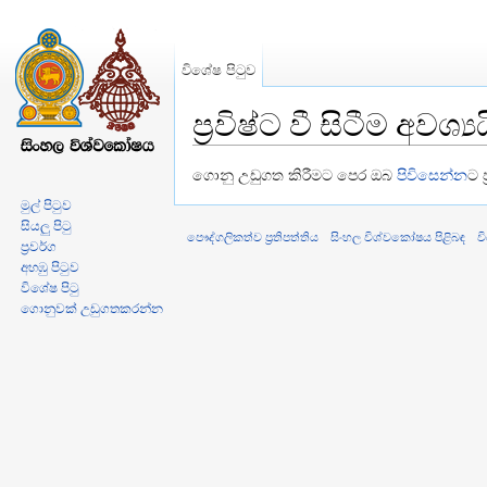
විශේෂ පිටුව
ප්‍රවිෂ්ට වී සිටීම අවශ්‍ය
වෙත පනින්න:
සංචලනය
,
සොයන්න
ගොනු උඩුගත කිරීමට පෙර ඔබ
පිවිසෙන්න
ට ප
මුල් පිටුව
සියලු පිටු
පෞද්ගලිකත්ව ප්‍රතිපත්තිය
සිංහල විශ්වකෝෂය පිළිබඳ
ව
ප්‍රවර්ග
අහඹු පිටුව
විශේෂ පිටු
ගොනුවක් උඩුගතකරන්න