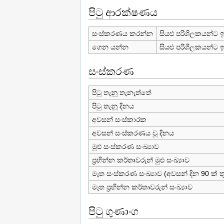
පිටු ආරක්ෂණය
සංස්කරණය කරන්න
සියළු පරිශිලකයන්ට
ගෙන යන්න
සියළු පරිශිලකයන්ට
සංස්කරණ
පිටු තැනූ තැනැත්තේ
පිටු තැනූ දිනය
අවසන් සංස්කාරක
අවසන් සංස්කරණය වූ දිනය
මුළු සංස්කරණ සංඛ්‍යාව
ප්‍රභින්න කර්තෘවරුන් මුළු සංඛ්‍යාව
මෑත සංස්කරණ සංඛ්‍යාව (අවසන් දින 90 ක් තු
මෑත ප්‍රභින්න කර්තෘවරුන් සංඛ්‍යාව
පිටු ගුණාංග