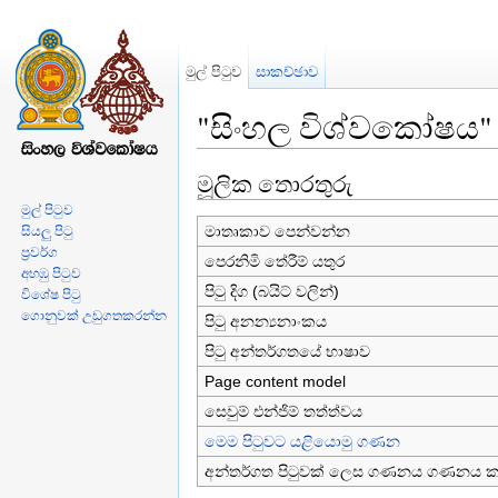
මුල් පිටුව
සාකච්ඡාව
"සිංහල විශ්වකෝෂය"
වෙත පනින්න:
සංචලනය
,
සොයන්න
මූලික තොරතුරු
මුල් පිටුව
මාතෘකාව පෙන්වන්න
සියලු පිටු
ප්‍රවර්ග
පෙරනිමි තේරීම් යතුර
අහඹු පිටුව
පිටු දිග (බයිට් වලින්)
විශේෂ පිටු
ගොනුවක් උඩුගතකරන්න
පිටු අනන්‍යනාංකය
පිටු අන්තර්ගතයේ භාෂාව
Page content model
සෙවුම් එන්ජිම් තත්ත්වය
මෙම පිටුවට යළියොමු ගණන
අන්තර්ගත පිටුවක් ලෙස ගණනය ගණනය 