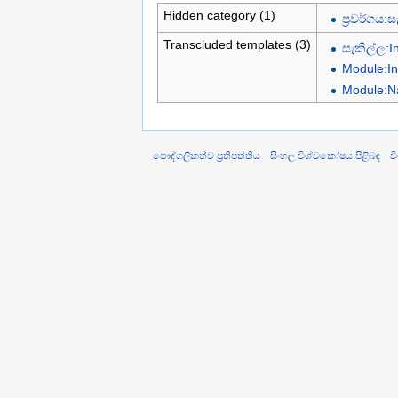
Hidden category (1)
ප්‍රවර්ගය
Transcluded templates (3)
සැකිල්ල:I
Module:In
Module:N
පෞද්ගලිකත්ව ප්‍රතිපත්තිය
සිංහල විශ්වකෝෂය පිළිබඳ
ව